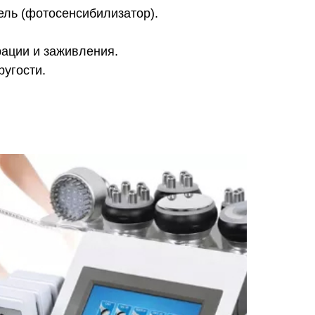
ель (фотосенсибилизатор).
рации и заживления.
ругости.