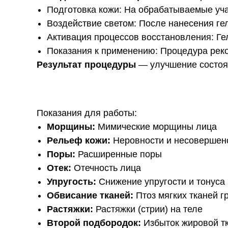
Подготовка кожи: На обрабатываемые уча
Воздействие светом: После нанесения гел
Активация процессов восстановления: Ге
Показания к применению: Процедура реко
Результат процедуры
— улучшение состоян
Показания для работы:
Морщины:
Мимические морщины лица
Рельеф кожи:
Неровности и несовершенс
Поры:
Расширенные поры
Отек:
Отечность лица
Упругость:
Снижение упругости и тонуса
Обвисание тканей:
Птоз мягких тканей г
Растяжки:
Растяжки (стрии) на теле
Второй подбородок:
Избыток жировой т